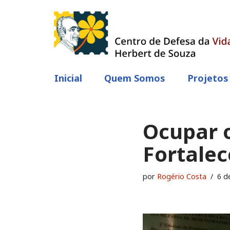
Pular
para
o
conteúdo
Inicial
Quem Somos
Projetos
Ocupar 
Fortalec
por
Rogério Costa
6 d