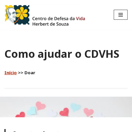
Pular
para
o
conteúdo
Como ajudar o CDVHS
Início
>> Doar