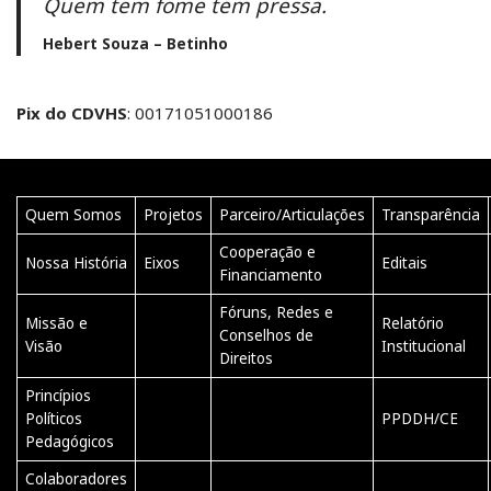
Quem tem fome tem pressa.
Hebert Souza – Betinho
Pix do CDVHS
: 00171051000186
Quem Somos
Projetos
Parceiro/Articulações
Transparência
Cooperação e
Nossa História
Eixos
Editais
Financiamento
Fóruns, Redes e
Missão e
Relatório
Conselhos de
Visão
Institucional
Direitos
Princípios
Políticos
PPDDH/CE
Pedagógicos
Colaboradores