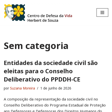
Pular
para
o
conteúdo
Sem categoria
Entidades da sociedade civil são
eleitas para o Conselho
Deliberativo do PPDDH-CE
por
Suzana Moreira
1 de junho de 2026
A composição da representação da sociedade civil no
Conselho Deliberativo do Programa Estadual de Proteção
aos Defensores e Defensoras dos Direitos Humanos do