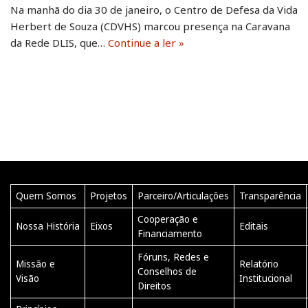
Na manhã do dia 30 de janeiro, o Centro de Defesa da Vida
Herbert de Souza (CDVHS) marcou presença na Caravana
da Rede DLIS, que…
Continue a ler »
Quem Somos
Projetos
Parceiro/Articulações
Transparência
Cooperação e
Nossa História
Eixos
Editais
Financiamento
Fóruns, Redes e
Missão e
Relatório
Conselhos de
Visão
Institucional
Direitos