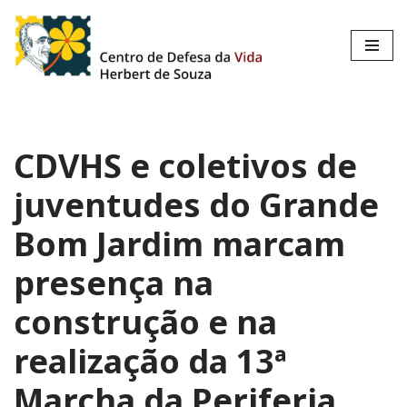
Pular
para
o
conteúdo
CDVHS e coletivos de
juventudes do Grande
Bom Jardim marcam
presença na
construção e na
realização da 13ª
Marcha da Periferia